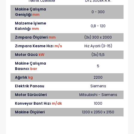
Teknik Özellikler
DYZ 300xR.R.R.
Makine Çalışma
0 - 300
Genişliği
mm
Malzeme İşleme
0,8 - 120
Kalınlığı
mm
Zımpara Ölçüleri
mm
(3x) 300 x 2000
Zımpara Kesme Hızı
m/s
Hız Ayarlı (3-15)
Motor Gücü
kW
(3x) 5,5
Makine Çalışma
5
Basıncı
bar
Ağırlık
kg
2200
Elektrik Panosu
Siemens
Motor Sürücüleri
Mitsubishi - Siemens
Konveyor Bant Hızı
m/dk
1000
Makine Ölçüleri
1200 x 2350 x 2150