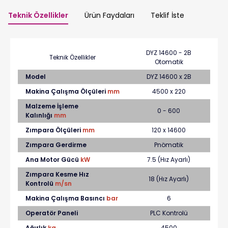
Teknik Özellikler
Ürün Faydaları
Teklif İste
DYZ 14600 - 2B
Teknik Özellikler
Otomatik
Model
DYZ 14600 x 2B
Makina Çalışma Ölçüleri
mm
4500 x 220
Malzeme İşleme
0 - 600
Kalınlığı
mm
Zımpara Ölçüleri
mm
120 x 14600
Zımpara Gerdirme
Pnömatik
Ana Motor Gücü
kW
7.5 (Hız Ayarlı)
Zımpara Kesme Hız
18 (Hız Ayarlı)
Kontrolü
m/sn
Makina Çalışma Basıncı
bar
6
Operatör Paneli
PLC Kontrolü
Ağırlık
kg
4500