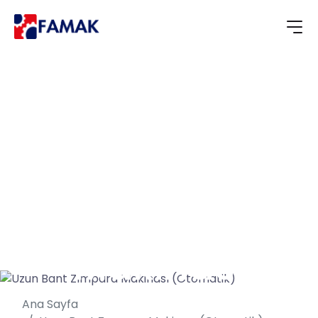
Uzun Bant
Zımpara
Makinası
(Otomatik)
Ana Sayfa