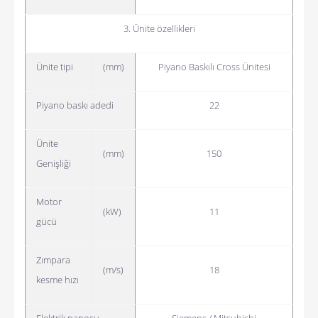
3. Ünite özellikleri
Ünite tipi
(mm)
Piyano Baskılı Cross Ünitesi
Piyano baskı adedi
22
Ünite
(mm)
150
Genişliği
Motor
(kW)
11
gücü
Zımpara
(m/s)
18
kesme hızı
Elektrik panosu
Siemens / Mitsubishi