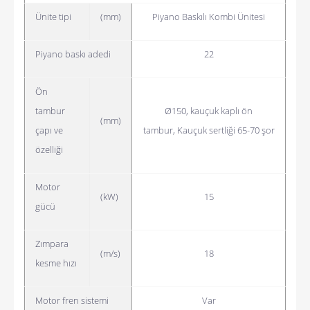
Ünite tipi
(mm)
Piyano Baskılı Kombi Ünitesi
Piyano baskı adedi
22
Ön
tambur
Ø150, kauçuk kaplı ön
(mm)
çapı ve
tambur,
Kauçuk sertliği 65-70 şor
özelliği
Motor
(kW)
15
gücü
Zımpara
(m/s)
18
kesme hızı
Motor fren sistemi
Var