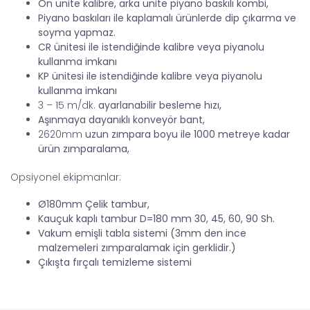
Ön ünite kalibre, arka ünite piyano baskılı kombi,
Piyano baskıları ile kaplamalı ürünlerde dip çıkarma ve
soyma yapmaz.
CR ünitesi ile istendiğinde kalibre veya piyanolu
kullanma imkanı
KP ünitesi ile istendiğinde kalibre veya piyanolu
kullanma imkanı
3 – 15 m/dk.
ayarlanabilir besleme hızı,
Aşınmaya dayanıklı konveyör bant,
2620mm
uzun zımpara boyu ile 1000 metreye kadar
ürün zımparalama,
Opsiyonel ekipmanlar:
Ø180mm Çelik tambur,
Kauçuk kaplı tambur D=180 mm 30, 45, 60, 90 Sh.
Vakum emişli tabla sistemi (3mm den ince
malzemeleri zımparalamak için gerklidir.)
Çıkışta fırçalı temizleme sistemi