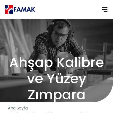
Ahşap Kalibre
ve Yüzey
Zımpara
Makinası
Ana Sayfa