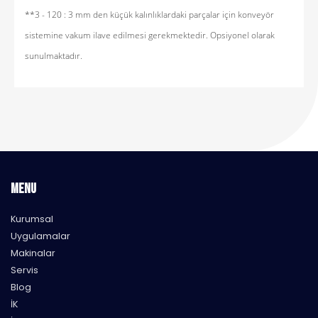
**3 - 120 : 3 mm den küçük kalınlıklardaki parçalar için konveyör
sistemine
vakum ilave edilmesi gerekmektedir. Opsiyonel olarak
sunulmaktadır.
MENU
Kurumsal
Uygulamalar
Makinalar
Servis
Blog
İK