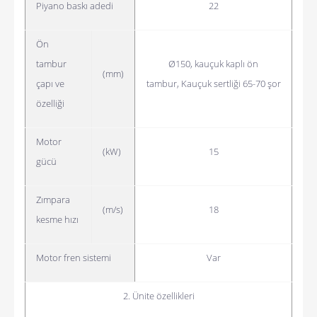
Piyano baskı adedi
22
Ön
tambur
Ø150, kauçuk kaplı ön
(mm)
çapı ve
tambur,
Kauçuk sertliği 65-70 şor
özelliği
Motor
(kW)
15
gücü
Zımpara
(m/s)
18
kesme hızı
Motor fren sistemi
Var
2. Ünite özellikleri