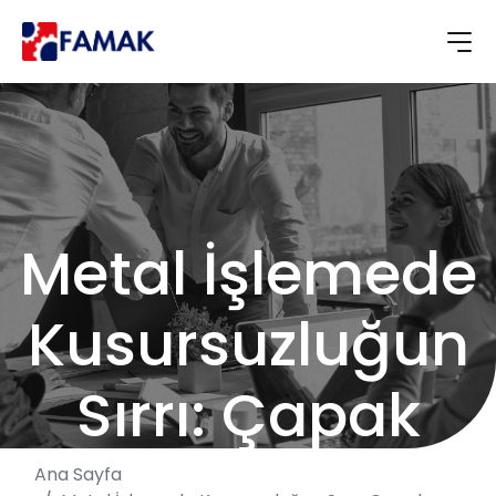
Metal İşlemede
Kusursuzluğun
Sırrı: Çapak
Alma Makineleri
Ana Sayfa