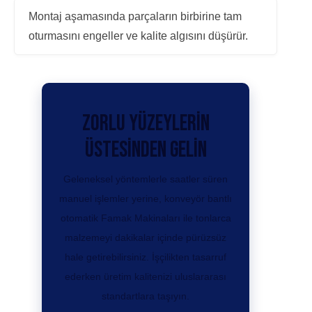
Montaj aşamasında parçaların birbirine tam
oturmasını engeller ve kalite algısını düşürür.
Zorlu Yüzeylerin
Üstesinden Gelin
Geleneksel yöntemlerle saatler süren
manuel işlemler yerine, konveyör bantlı
otomatik
Famak Makinaları
ile tonlarca
malzemeyi dakikalar içinde pürüzsüz
hale getirebilirsiniz. İşçilikten tasarruf
ederken üretim kalitenizi uluslararası
standartlara taşıyın.